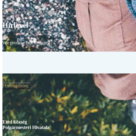
Hírlevél
We promise not to spam!
Felíratkozom
Etéd község
Polgármesteri Hivatala