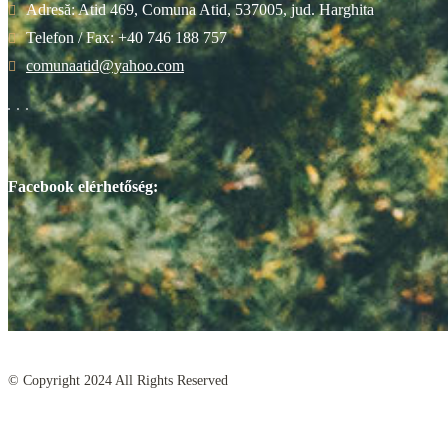
Adresă: Atid 469, Comuna Atid, 537005, jud. Harghita
Telefon / Fax: +40 746 188 757
comunaatid@yahoo.com
Facebook elérhetőség:
© Copyright
2024
All Rights Reserved