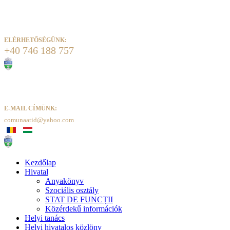
ELÉRHETŐSÉGÜNK:
+40 746 188 757
E-MAIL CÍMÜNK:
comunaatid@yahoo.com
Kezdőlap
Hivatal
Anyakönyv
Szociális osztály
STAT DE FUNCȚII
Közérdekű információk
Helyi tanács
Helyi hivatalos közlöny