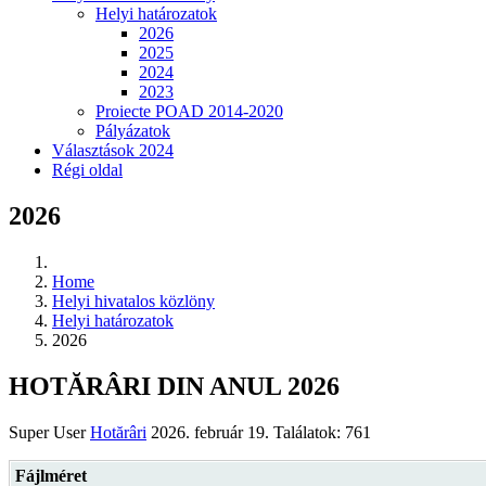
Helyi határozatok
2026
2025
2024
2023
Proiecte POAD 2014-2020
Pályázatok
Választások 2024
Régi oldal
2026
Home
Helyi hivatalos közlöny
Helyi határozatok
2026
HOTĂRÂRI DIN ANUL 2026
Super User
Hotărâri
2026. február 19.
Találatok: 761
Fájlméret