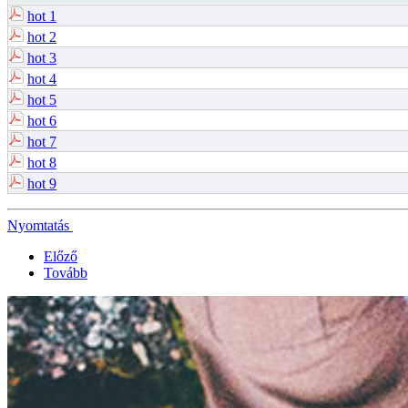
hot 1
hot 2
hot 3
hot 4
hot 5
hot 6
hot 7
hot 8
hot 9
Nyomtatás
Előző
Tovább