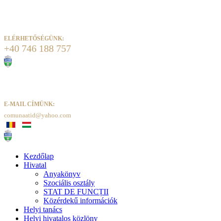
ELÉRHETŐSÉGÜNK:
+40 746 188 757
E-MAIL CÍMÜNK:
comunaatid@yahoo.com
Kezdőlap
Hivatal
Anyakönyv
Szociális osztály
STAT DE FUNCȚII
Közérdekű információk
Helyi tanács
Helyi hivatalos közlöny