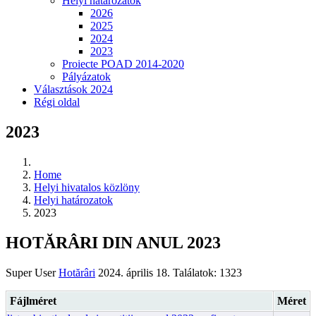
Helyi határozatok
2026
2025
2024
2023
Proiecte POAD 2014-2020
Pályázatok
Választások 2024
Régi oldal
2023
Home
Helyi hivatalos közlöny
Helyi határozatok
2023
HOTĂRÂRI DIN ANUL 2023
Super User
Hotărâri
2024. április 18.
Találatok: 1323
Fájlméret
Méret