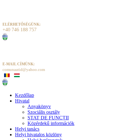
ELÉRHETŐSÉGÜNK:
+40 746 188 757
E-MAIL CÍMÜNK:
comunaatid@yahoo.com
Kezdőlap
Hivatal
Anyakönyv
Szociális osztály
STAT DE FUNCȚII
Közérdekű információk
Helyi tanács
Helyi hivatalos közlöny