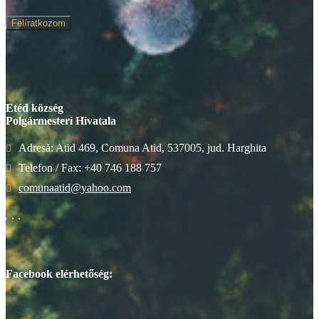
Felíratkozom
Etéd község
Polgármesteri Hivatala
Adresă: Atid 469, Comuna Atid, 537005, jud. Harghita
Telefon / Fax: +40 746 188 757
comunaatid@yahoo.com
Facebook elérhetőség: