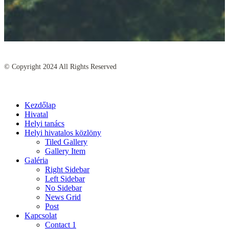
© Copyright
2024
All Rights Reserved
Kezdőlap
Hivatal
Helyi tanács
Helyi hivatalos közlöny
Tiled Gallery
Gallery Item
Galéria
Right Sidebar
Left Sidebar
No Sidebar
News Grid
Post
Kapcsolat
Contact 1