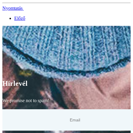
Nyomtatás
Előző
Hírlevél
We promise not to spam!