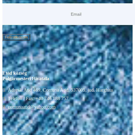
Felíratkozom
Etéd község
Polgármesteri Hivatala
Adresă: Atid 469, Comuna Atid, 537005, jud. Harghita
Telefon / Fax: +40 746 188 757
comunaatid@yahoo.com