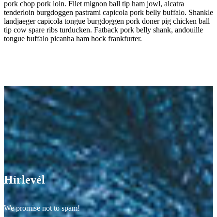
pork chop pork loin. Filet mignon ball tip ham jowl, alcatra
tenderloin burgdoggen pastrami capicola pork belly buffalo. Shankle
landjaeger capicola tongue burgdoggen pork doner pig chicken ball
tip cow spare ribs turducken. Fatback pork belly shank, andouille
tongue buffalo picanha ham hock frankfurter.
Hírlevél
We promise not to spam!