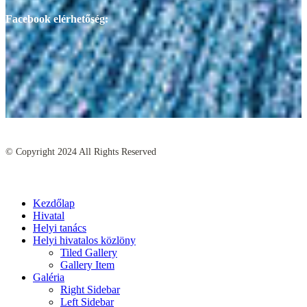
Facebook elérhetőség:
© Copyright
2024
All Rights Reserved
Kezdőlap
Hivatal
Helyi tanács
Helyi hivatalos közlöny
Tiled Gallery
Gallery Item
Galéria
Right Sidebar
Left Sidebar