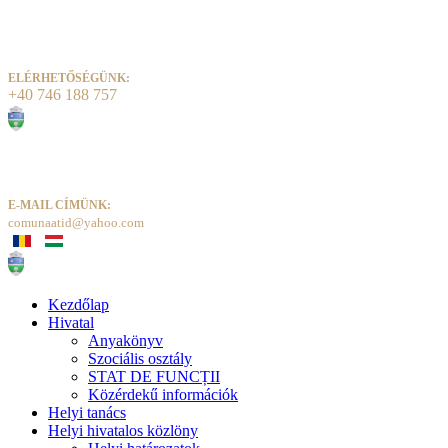
ELÉRHETŐSÉGÜNK:
+40 746 188 757
E-MAIL CÍMÜNK:
comunaatid@yahoo.com
Kezdőlap
Hivatal
Anyakönyv
Szociális osztály
STAT DE FUNCȚII
Közérdekű információk
Helyi tanács
Helyi hivatalos közlöny