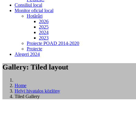
Consiliul local
Monitor oficial local
Hotărâri
2026
2025
2024
2023
Proiecte POAD 2014-2020
Proiecte
Alegeri 2024
Gallery: Tiled layout
Home
Helyi hivatalos közlöny
Tiled Gallery