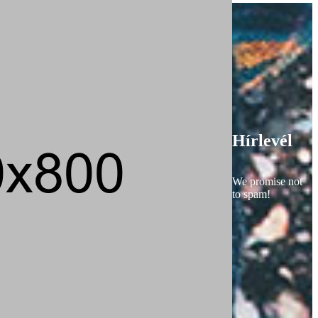
Hírlevél
We promise not
to spam!