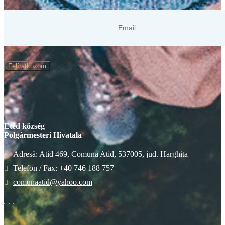
Felíratkozom
Etéd község
Polgármesteri Hivatala
Adresă: Atid 469, Comuna Atid, 537005, jud. Harghita
Telefon / Fax: +40 746 188 757
comunaatid@yahoo.com