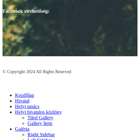
Facebook elérhetőség:
© Copyright
2024
All Rights Reserved
Kezdőlap
Hivatal
Helyi tanács
Helyi hivatalos közlöny
Tiled Gallery
Gallery Item
Galéria
Right Sidebar