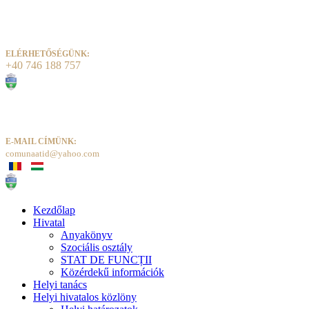
ELÉRHETŐSÉGÜNK:
+40 746 188 757
E-MAIL CÍMÜNK:
comunaatid@yahoo.com
Kezdőlap
Hivatal
Anyakönyv
Szociális osztály
STAT DE FUNCȚII
Közérdekű információk
Helyi tanács
Helyi hivatalos közlöny