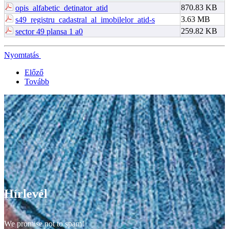
870.83 KB
opis_alfabetic_detinator_atid
3.63 MB
s49_registru_cadastral_al_imobilelor_atid-s
259.82 KB
sector 49 plansa 1 a0
Nyomtatás
Előző
Tovább
Hírlevél
We promise not to spam!